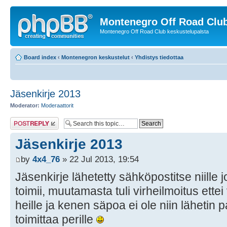
Montenegro Off Road Club
Montenegro Off Road Club keskustelupalsta
Board index
‹
Montenegron keskustelut
‹
Yhdistys tiedottaa
Jäsenkirje 2013
Moderator:
Moderaattorit
Post a reply
Jäsenkirje 2013
by
4x4_76
» 22 Jul 2013, 19:54
Jäsenkirje lähetetty sähköpostitse niille 
toimii, muutamasta tuli virheilmoitus ettei 
heille ja kenen säpoa ei ole niin lähetin 
toimittaa perille