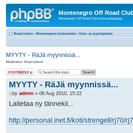
Montenegro Off Road Club
Montenegro Off Road Club keskustelupalsta
Board index
‹
Montenegron keskustelut
‹
Osto- ja myyntipalsta
MYYTY - RäJä myynnissä...
Moderator:
Moderaattorit
Post a reply
MYYTY - RäJä myynnissä...
by
admin
» 06 Aug 2010, 15:22
Laitetaa ny tännekii...
http://personal.inet.fi/koti/strengell/rj70/rj