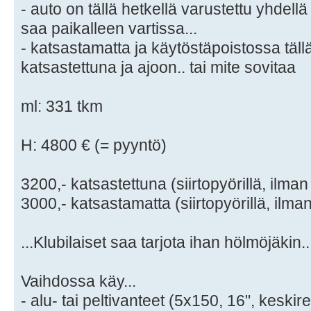
- auto on tällä hetkellä varustettu yhdell
saa paikalleen vartissa...
- katsastamatta ja käytöstäpoistossa täll
katsastettuna ja ajoon.. tai mite sovitaa
ml: 331 tkm
H: 4800 € (= pyyntö)
3200,- katsastettuna (siirtopyörillä, ilman
3000,- katsastamatta (siirtopyörillä, ilma
...Klubilaiset saa tarjota ihan hölmöjäkin..
Vaihdossa käy...
- alu- tai peltivanteet (5x150, 16", keskir