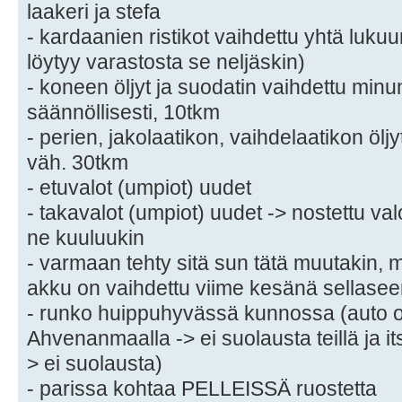
laakeri ja stefa
- kardaanien ristikot vaihdettu yhtä luk
löytyy varastosta se neljäskin)
- koneen öljyt ja suodatin vaihdettu minu
säännöllisesti, 10tkm
- perien, jakolaatikon, vaihdelaatikon öljy
väh. 30tkm
- etuvalot (umpiot) uudet
- takavalot (umpiot) uudet -> nostettu val
ne kuuluukin
- varmaan tehty sitä sun tätä muutakin, m
akku on vaihdettu viime kesänä sellasee
- runko huippuhyvässä kunnossa (auto o
Ahvenanmaalla -> ei suolausta teillä ja i
> ei suolausta)
- parissa kohtaa PELLEISSÄ ruostetta