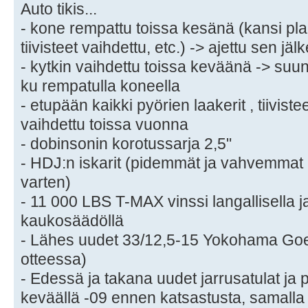
Auto tikis...
- kone rempattu toissa kesänä (kansi plaana
tiivisteet vaihdettu, etc.) -> ajettu sen j
- kytkin vaihdettu toissa keväänä -> suun
ku rempatulla koneella
- etupään kaikki pyörien laakerit , tiivistee
vaihdettu toissa vuonna
- dobinsonin korotussarja 2,5"
- HDJ:n iskarit (pidemmät ja vahvemmat 
varten)
- 11 000 LBS T-MAX vinssi langallisella j
kaukosäädöllä
- Lähes uudet 33/12,5-15 Yokohama Goel
otteessa)
- Edessä ja takana uudet jarrusatulat ja 
keväällä -09 ennen katsastusta, samalla