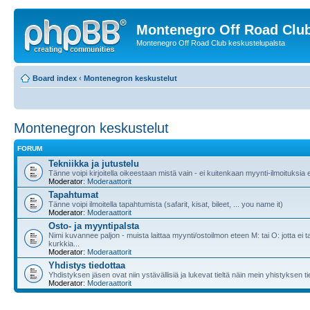
Montenegro Off Road Club
Montenegro Off Road Club keskustelupalsta
Board index
‹
Montenegron keskustelut
Montenegron keskustelut
FORUM
Tekniikka ja jutustelu
Tänne voipi kirjoitella oikeestaan mistä vain - ei kuitenkaan myynti-ilmoituksia
Moderator:
Moderaattorit
Tapahtumat
Tänne voipi ilmoitella tapahtumista (safarit, kisat, bileet, ... you name it)
Moderator:
Moderaattorit
Osto- ja myyntipalsta
Nimi kuvannee paljon - muista laittaa myynti/ostoilmon eteen M: tai O: jotta ei ta
kurkkia...
Moderator:
Moderaattorit
Yhdistys tiedottaa
Yhdistyksen jäsen ovat niin ystävällisiä ja lukevat tieltä näin mein yhistyksen ti
Moderator:
Moderaattorit