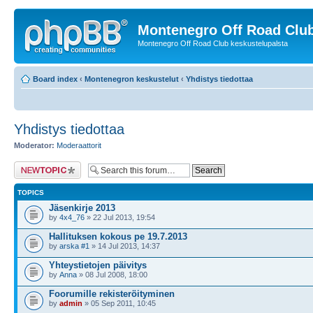
Montenegro Off Road Club
Montenegro Off Road Club keskustelupalsta
Board index
‹
Montenegron keskustelut
‹
Yhdistys tiedottaa
Yhdistys tiedottaa
Moderator:
Moderaattorit
Post a new topic
TOPICS
Jäsenkirje 2013
by
4x4_76
» 22 Jul 2013, 19:54
Hallituksen kokous pe 19.7.2013
by
arska #1
» 14 Jul 2013, 14:37
Yhteystietojen päivitys
by
Anna
» 08 Jul 2008, 18:00
Foorumille rekisteröityminen
by
admin
» 05 Sep 2011, 10:45