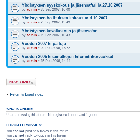
Yhdistyksen syyskokous ja jäsensafari la 27.10.2007
by
admin
» 25 Sep 2007, 16:00
Yhdistyksen hallituksen kokous to 4.10.2007
by
admin
» 25 Sep 2007, 15:43
Yhdistyksen kevätkokous ja jäsensafari
by
admin
» 19 Feb 2007, 10:43
Vuoden 2007 kilpailuja
by
admin
» 20 Dec 2006, 16:58
Vuoden 2006 kisamatkojen kilometrikorvaukset
by
admin
» 15 Dec 2006, 14:44
Post a new topic
Return to Board index
WHO IS ONLINE
Users browsing this forum: No registered users and 1 guest
FORUM PERMISSIONS
You
cannot
post new topics in this forum
You
cannot
reply to topics in this forum
You
cannot
edit your posts in this forum