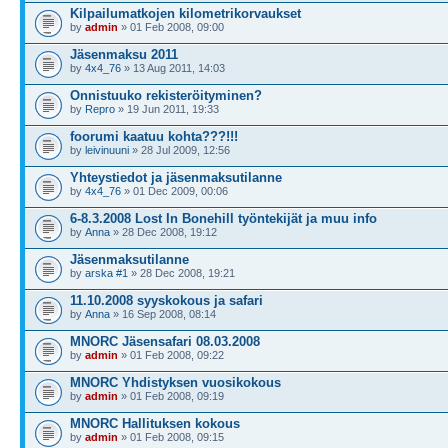
Kilpailumatkojen kilometrikorvaukset
by
admin
» 01 Feb 2008, 09:00
Jäsenmaksu 2011
by
4x4_76
» 13 Aug 2011, 14:03
Onnistuuko rekisteröityminen?
by
Repro
» 19 Jun 2011, 19:33
foorumi kaatuu kohta???!!!
by
leivinuuni
» 28 Jul 2009, 12:56
Yhteystiedot ja jäsenmaksutilanne
by
4x4_76
» 01 Dec 2009, 00:06
6-8.3.2008 Lost In Bonehill työntekijät ja muu info
by
Anna
» 28 Dec 2008, 19:12
Jäsenmaksutilanne
by
arska #1
» 28 Dec 2008, 19:21
11.10.2008 syyskokous ja safari
by
Anna
» 16 Sep 2008, 08:14
MNORC Jäsensafari 08.03.2008
by
admin
» 01 Feb 2008, 09:22
MNORC Yhdistyksen vuosikokous
by
admin
» 01 Feb 2008, 09:19
MNORC Hallituksen kokous
by
admin
» 01 Feb 2008, 09:15