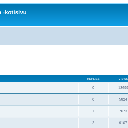
 -kotisivu
REPLIES
VIEWS
0
1369
0
5824
1
7673
2
9107