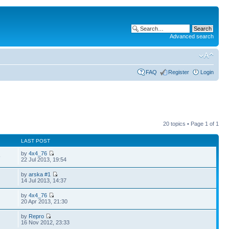
Advanced search
FAQ
Register
Login
20 topics • Page
1
of
1
LAST POST
by
4x4_76
9
22 Jul 2013, 19:54
by
arska #1
14 Jul 2013, 14:37
by
4x4_76
20 Apr 2013, 21:30
by
Repro
16 Nov 2012, 23:33