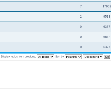
7
1796
2
9533
0
6387
0
6812
0
6377
Display topics from previous:
Sort by