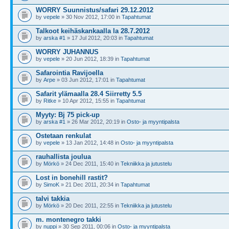
WORRY Suunnistus/safari 29.12.2012
by
vepele
» 30 Nov 2012, 17:00 in
Tapahtumat
Talkoot keihäskankaalla la 28.7.2012
by
arska #1
» 17 Jul 2012, 20:03 in
Tapahtumat
WORRY JUHANNUS
by
vepele
» 20 Jun 2012, 18:39 in
Tapahtumat
Safarointia Ravijoella
by
Arpe
» 03 Jun 2012, 17:01 in
Tapahtumat
Safarit ylämaalla 28.4 Siirretty 5.5
by
Ritke
» 10 Apr 2012, 15:55 in
Tapahtumat
Myyty: Bj 75 pick-up
by
arska #1
» 26 Mar 2012, 20:19 in
Osto- ja myyntipalsta
Ostetaan renkulat
by
vepele
» 13 Jan 2012, 14:48 in
Osto- ja myyntipalsta
rauhallista joulua
by
Mörkö
» 24 Dec 2011, 15:40 in
Tekniikka ja jutustelu
Lost in bonehill rastit?
by
SimoK
» 21 Dec 2011, 20:34 in
Tapahtumat
talvi takkia
by
Mörkö
» 20 Dec 2011, 22:55 in
Tekniikka ja jutustelu
m. montenegro takki
by
nuppi
» 30 Sep 2011, 00:06 in
Osto- ja myyntipalsta