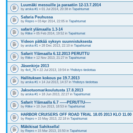
Luumäki messuille ja paraatiin 12-13.7.2014
by
arska #1
» 01 Jul 2014, 20:38 in
Tapahtumat
Safaria Peuhussa
by
Repro
» 03 Apr 2014, 22:05 in
Tapahtumat
safarit ylämaalla 1.3-14
by
Ritke
» 05 Feb 2014, 19:52 in
Tapahtumat
Videon pätkää syksyn suunnistuksesta
by
arska #1
» 28 Dec 2013, 22:10 in
Tapahtumat
Safarit Ylämaalla 6.12.2013 PERUTTU
by
Ritke
» 12 Nov 2013, 21:27 in
Tapahtumat
Jäsenkirje 2013
by
4x4_76
» 22 Jul 2013, 19:54 in
Yhdistys tiedottaa
Hallituksen kokous pe 19.7.2013
by
arska #1
» 14 Jul 2013, 14:37 in
Yhdistys tiedottaa
Jaksotuomarikoulutusta 17.8.2013
by
arska #1
» 18 Jun 2013, 22:27 in
Tapahtumat
Safarit Ylämaalla 6.7 ------PERUTTU-----
by
Ritke
» 10 Jun 2013, 18:53 in
Tapahtumat
HARBOR CRUISERS OFF ROAD TRIAL 18.05 2013 KLO 11.00
by
Repro
» 15 May 2013, 22:18 in
Tapahtumat
Mäkikisat Sahiksella!
by
Repro
» 15 Mar 2013, 15:50 in
Tapahtumat