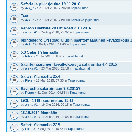
Safaria ja pikkujoulua 19.11.2016
by
4x4_76
» 27 Oct 2016, 22:02 in
Tapahtumat
Test
by
4x4_76
» 27 Oct 2016, 21:09 in
Tekniikka ja jutustelu
Repron Hiekkaleikit Off Road 8.10.2016
by
arska #1
» 24 Aug 2016, 22:32 in
Tapahtumat
Montenegro Off Road Clubin sääntömääräinen kevätkokous 2
by
4x4_76
» 04 Apr 2016, 11:43 in
Tapahtumat
5.9 Safarit Ylämaalla
by
Ritke
» 28 Jul 2015, 18:20 in
Tapahtumat
Sääntömääräinen kevätkokous ja safarointia 4.4.2015
by
arska #1
» 23 Mar 2015, 21:39 in
Tapahtumat
Safarit Ylämaalla 25.4
by
Ritke
» 21 Mar 2015, 07:35 in
Tapahtumat
Ravijoelle safaroimaan 7.2.2015?
by
Repro
» 31 Dec 2014, 09:55 in
Tapahtumat
LiOL -14 8h suunnistus 15.11
by
arska #1
» 19 Oct 2014, 20:15 in
Tapahtumat
18.10.2014 Mennään
by
arska #1
» 11 Sep 2014, 22:06 in
Tapahtumat
Safarit Ylämaalla 27.9
by
Ritke
» 18 Aug 2014, 10:36 in
Tapahtumat