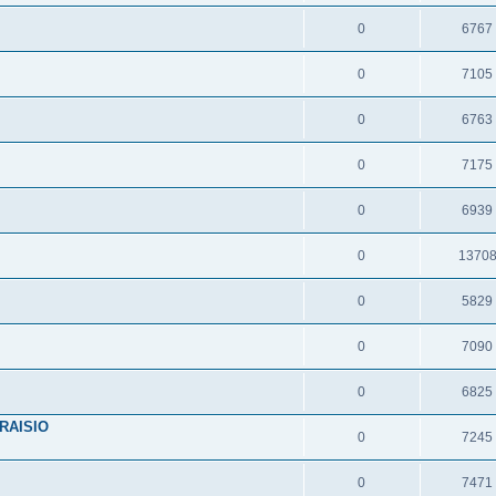
0
6767
0
7105
0
6763
0
7175
0
6939
0
1370
0
5829
0
7090
0
6825
 RAISIO
0
7245
0
7471