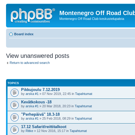
Montenegro Off Road Club
Montenegro Off Road Club keskustelupalsta
Board index
View unanswered posts
Return to advanced search
TOPICS
Pikkujoulu 7.12.2019
by
arska #1
» 07 Nov 2019, 22:45 in
Tapahtumat
Kevätkokous -18
by
arska #1
» 20 Mar 2018, 20:23 in
Tapahtumat
"Perhepäivä" 18.3-18
by
arska #1
» 25 Feb 2018, 08:29 in
Tapahtumat
17.12 Safarit/reittitalkoot
by
Ritke
» 12 Nov 2016, 15:17 in
Tapahtumat