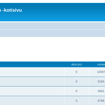
 -kotisivu
REPLIES
VIEWS
0
1008
0
6184
0
5891
0
6768