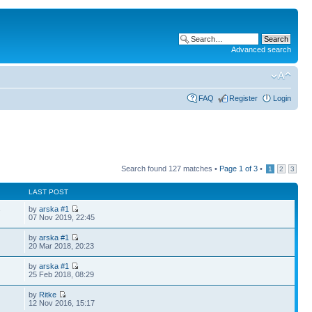
Advanced search
FAQ
Register
Login
Search found 127 matches •
Page
1
of
3
•
1
2
3
LAST POST
by
arska #1
7
07 Nov 2019, 22:45
by
arska #1
20 Mar 2018, 20:23
by
arska #1
25 Feb 2018, 08:29
by
Ritke
12 Nov 2016, 15:17