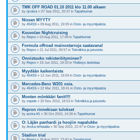
TMK OFF ROAD 01.10 2011 klo 11.00 alkaen
by
rjcobra
» 07 Sep 2011, 20:37 in
Tapahtumat
Nissan MYYTY
by
454SS
» 09 Aug 2011, 19:05 in
Osto- ja myyntipalsta
Kouvolan Nightcruising
by
Repro
» 03 Aug 2011, 17:08 in
Tapahtumat
Formula offroad mainostarroja saatavana!
by
Repro
» 21 Jul 2011, 09:57 in
Tekniikka ja jutustelu
Onnistuuko rekisteröityminen?
by
Repro
» 19 Jun 2011, 19:33 in
Yhdistys tiedottaa
Myydään kaikenlaista
by
454SS
» 13 Jun 2011, 16:04 in
Osto- ja myyntipalsta
Mercedes-Benz W201 osia.
by
454SS
» 22 Mar 2011, 18:41 in
Osto- ja myyntipalsta
Monten mönkkäri fanit!!!!
by
vepele
» 20 Nov 2010, 18:53 in
Tekniikka ja jutustelu
Repron rinnekisan tulokset
by
arska #1
» 30 Oct 2010, 14:28 in
Tapahtumat
O: Läjän panhardi ja hoojiin napalukko
by
Arska-tehtaalta
» 30 Sep 2010, 22:47 in
Osto- ja myyntipalsta
Stadion trial
by
Repro
» 26 Aug 2010, 23:42 in
Tapahtumat