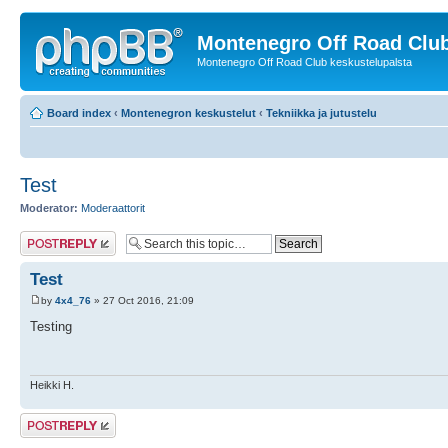
Montenegro Off Road Club
Montenegro Off Road Club keskustelupalsta
Board index
‹
Montenegron keskustelut
‹
Tekniikka ja jutustelu
Test
Moderator:
Moderaattorit
Post a reply
Test
by
4x4_76
» 27 Oct 2016, 21:09
Testing
Heikki H.
Post a reply